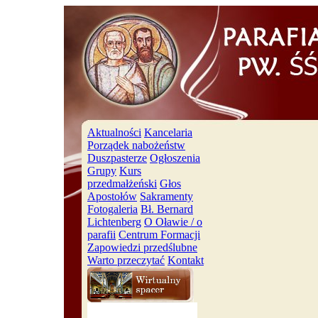
Aktualności
Kancelaria
Porządek nabożeństw
Duszpasterze
Ogłoszenia
Grupy
Kurs
przedmałżeński
Głos
Apostołów
Sakramenty
Fotogaleria
Bł. Bernard
Lichtenberg
O Oławie / o
parafii
Centrum Formacji
Zapowiedzi przedślubne
Warto przeczytać
Kontakt