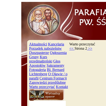
Aktualności
Kancelaria
Warto przeczytać
Porządek nabożeństw
<<
Strona 2
>>
Duszpasterze
Ogłoszenia
Grupy
Kurs
przedmałżeński
Głos
Apostołów
Sakramenty
Fotogaleria
Bł. Bernard
Lichtenberg
O Oławie / o
parafii
Centrum Formacji
Zapowiedzi przedślubne
Warto przeczytać
Kontakt