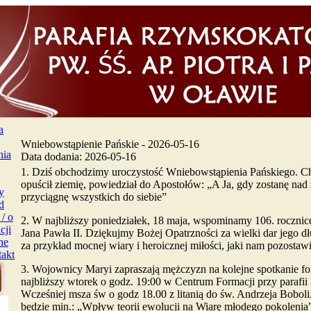
a
Wniebowstąpienie Pańskie
- 2026-05-16
nia
Data dodania: 2026-05-16
1. Dziś obchodzimy uroczystość Wniebowstąpienia Pańskiego. Ch
opuścił ziemię, powiedział do Apostołów: „A Ja, gdy zostanę na
y
przyciągnę wszystkich do siebie”
d
/ o
2. W najbliższy poniedziałek, 18 maja, wspominamy 106. rocznic
cji
Jana Pawła II. Dziękujmy Bożej Opatrzności za wielki dar jego dł
ne
za przykład mocnej wiary i heroicznej miłości, jaki nam pozosta
akt
3. Wojownicy Maryi zapraszają mężczyzn na kolejne spotkanie f
najbliższy wtorek o godz. 19:00 w Centrum Formacji przy parafii 
Wcześniej msza św o godz 18.00 z litanią do św. Andrzeja Bobol
będzie min.: „Wpływ teorii ewolucji na Wiarę młodego pokolenia