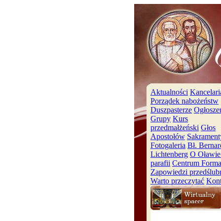
Aktualności
Kancelari
Porządek nabożeństw
Duszpasterze
Ogłosze
Grupy
Kurs
przedmałżeński
Głos
Apostołów
Sakrament
Fotogaleria
Bł. Bernar
Lichtenberg
O Oławie 
parafii
Centrum Forma
Zapowiedzi przedślub
Warto przeczytać
Kont