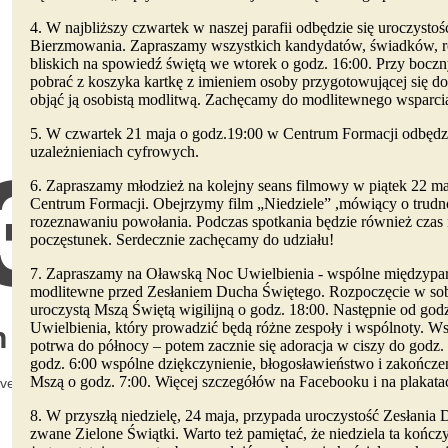
4. W najbliższy czwartek w naszej parafii odbędzie się uroczysto
Bierzmowania. Zapraszamy wszystkich kandydatów, świadków, r
bliskich na spowiedź świętą we wtorek o godz. 16:00. Przy bocz
pobrać z koszyka kartkę z imieniem osoby przygotowującej się do
objąć ją osobistą modlitwą. Zachęcamy do modlitewnego wsparci
5. W czwartek 21 maja o godz.19:00 w Centrum Formacji odbędzi
uzależnieniach cyfrowych.
6. Zapraszamy młodzież na kolejny seans filmowy w piątek 22 m
Centrum Formacji. Obejrzymy film „Niedziele” ,mówiący o trudn
rozeznawaniu powołania. Podczas spotkania będzie również czas
poczęstunek. Serdecznie zachęcamy do udziału!
7. Zapraszamy na Oławską Noc Uwielbienia - wspólne międzypar
modlitewne przed Zesłaniem Ducha Świętego. Rozpoczęcie w so
uroczystą Mszą Świętą wigilijną o godz. 18:00. Następnie od god
Uwielbienia, który prowadzić będą różne zespoły i wspólnoty. W
potrwa do północy – potem zacznie się adoracja w ciszy do godz.
godz. 6:00 wspólne dziękczynienie, błogosławieństwo i zakończen
Mszą o godz. 7:00. Więcej szczegółów na Facebooku i na plakata
8. W przyszłą niedzielę, 24 maja, przypada uroczystość Zesłania 
zwane Zielone Świątki. Warto też pamiętać, że niedziela ta kończ