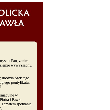
rystus Pan, zanim
d ziemię wywyższony,
ę urodzin Świętego
ugiego pontyfikatu,
wił.
ormacyjne w
Piotra i Pawła.
i. Tematem spotkania
”.