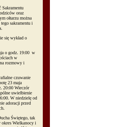
ść Sakramentu
odziców oraz
nym ołtarzu można
 tego sakramentu i
a.
e się wykład o
aja o godz. 19:00 w
ościach w
 na rozmowy i
afialne czuwanie
botę 23 maja
z. 20:00 Wieczór
spólne uwielbienie
 6:00. W niedzielę od
ie adoracji przed
ch.
Ducha Świętego, tak
y okres Wielkanocy i