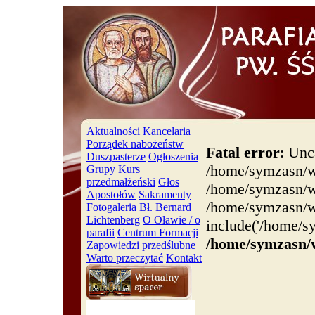
Aktualności
Kancelaria
Porządek nabożeństw
Fatal error
: Unc
Duszpasterze
Ogłoszenia
/home/symzasn/w
Grupy
Kurs
przedmałżeński
Głos
/home/symzasn/ww
Apostołów
Sakramenty
/home/symzasn/w
Fotogaleria
Bł. Bernard
Lichtenberg
O Oławie / o
include('/home/s
parafii
Centrum Formacji
/home/symzasn/
Zapowiedzi przedślubne
Warto przeczytać
Kontakt