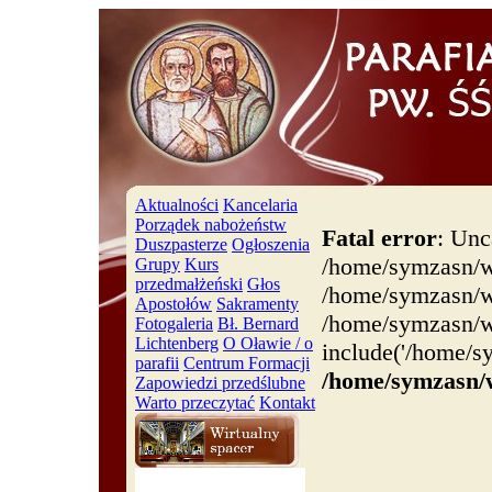
Aktualności
Kancelaria
Porządek nabożeństw
Fatal error
: Unc
Duszpasterze
Ogłoszenia
/home/symzasn/w
Grupy
Kurs
przedmałżeński
Głos
/home/symzasn/ww
Apostołów
Sakramenty
/home/symzasn/w
Fotogaleria
Bł. Bernard
Lichtenberg
O Oławie / o
include('/home/s
parafii
Centrum Formacji
/home/symzasn/
Zapowiedzi przedślubne
Warto przeczytać
Kontakt