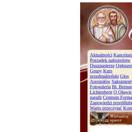
Aktualności
Kancelari
Porządek nabożeństw
Duszpasterze
Ogłosze
Grupy
Kurs
przedmałżeński
Głos
Apostołów
Sakrament
Fotogaleria
Bł. Bernar
Lichtenberg
O Oławie 
parafii
Centrum Forma
Zapowiedzi przedślub
Warto przeczytać
Kont