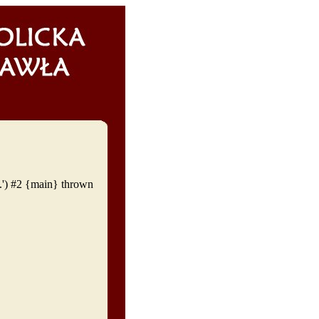
') #2 {main} thrown