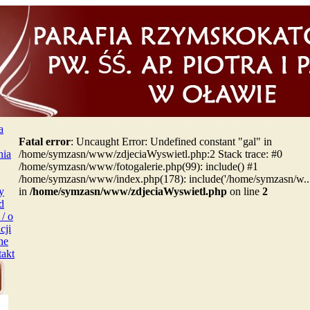
a
Fatal error
: Uncaught Error: Undefined constant "gal" in
nia
/home/symzasn/www/zdjeciaWyswietl.php:2 Stack trace: #0
/home/symzasn/www/fotogalerie.php(99): include() #1
/home/symzasn/www/index.php(178): include('/home/symzasn/w...
y
in
/home/symzasn/www/zdjeciaWyswietl.php
on line
2
d
/ o
cji
ne
akt