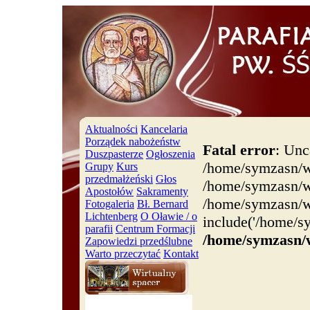
Aktualności
Kancelaria
Porządek nabożeństw
Fatal error
: Unc
Duszpasterze
Ogłoszenia
/home/symzasn/w
Grupy
Kurs
przedmałżeński
Głos
/home/symzasn/ww
Apostołów
Sakramenty
/home/symzasn/w
Fotogaleria
Bł. Bernard
Lichtenberg
O Oławie / o
include('/home/s
parafii
Centrum Formacji
/home/symzasn/
Zapowiedzi przedślubne
Warto przeczytać
Kontakt