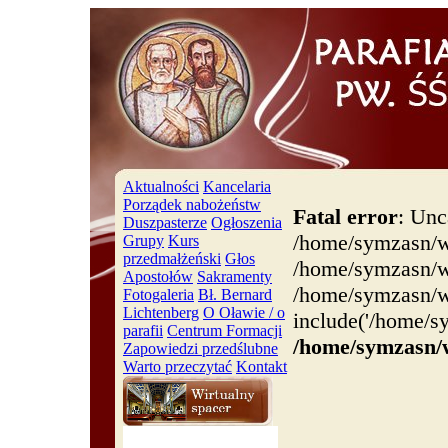
Aktualności
Kancelaria
Porządek nabożeństw
Fatal error
: Unc
Duszpasterze
Ogłoszenia
/home/symzasn/w
Grupy
Kurs
przedmałżeński
Głos
/home/symzasn/ww
Apostołów
Sakramenty
/home/symzasn/w
Fotogaleria
Bł. Bernard
Lichtenberg
O Oławie / o
include('/home/s
parafii
Centrum Formacji
/home/symzasn/
Zapowiedzi przedślubne
Warto przeczytać
Kontakt