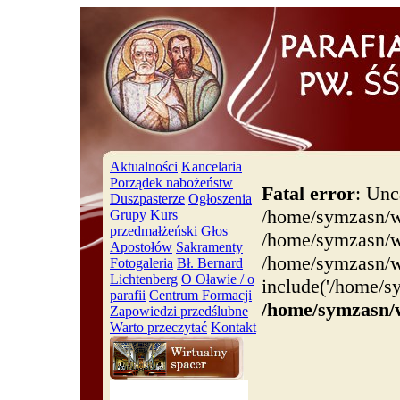
Aktualności
Kancelaria
Porządek nabożeństw
Fatal error
: Unc
Duszpasterze
Ogłoszenia
/home/symzasn/w
Grupy
Kurs
przedmałżeński
Głos
/home/symzasn/ww
Apostołów
Sakramenty
/home/symzasn/w
Fotogaleria
Bł. Bernard
Lichtenberg
O Oławie / o
include('/home/s
parafii
Centrum Formacji
/home/symzasn/
Zapowiedzi przedślubne
Warto przeczytać
Kontakt