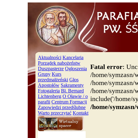
Aktualności
Kancelaria
Porządek nabożeństw
Fatal error
: Unc
Duszpasterze
Ogłoszenia
/home/symzasn/w
Grupy
Kurs
przedmałżeński
Głos
/home/symzasn/ww
Apostołów
Sakramenty
/home/symzasn/w
Fotogaleria
Bł. Bernard
Lichtenberg
O Oławie / o
include('/home/s
parafii
Centrum Formacji
/home/symzasn/
Zapowiedzi przedślubne
Warto przeczytać
Kontakt