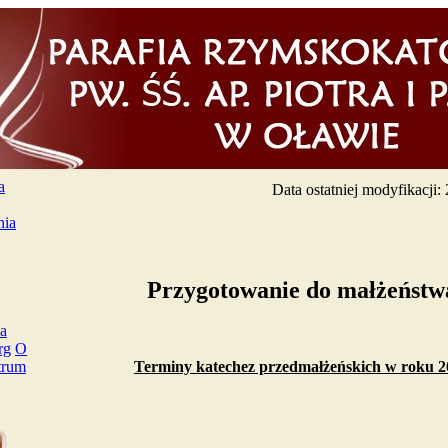
a
Data ostatniej modyfikacji
nia
Przygotowanie do małżeńst
ia
rg
O
Terminy katechez przedmałżeńskich w roku 2
trum