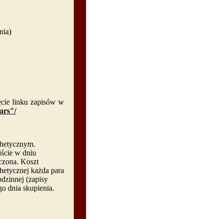
nia)
ęcie linku zapisów w
urs"/
chetycznym.
ście w dniu
iczona. Koszt
chetycznej każda para
dzinnej (zapisy
go dnia skupienia
.