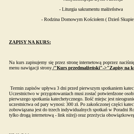
- Liturgia sakramentu małżeństwa
- Rodzina Domowym Kościołem ( Dzień Skupie
ZAPISY NA KURS:
Na kurs zapisujemy się przez stronę internetową poprzez naciśni
menu nawigacji strony
/"Kurs przedmałżeński"->"Zapisy na k
Termin zapisów upływa 3 dni przed pierwszym spotkaniem kate
Uczestnictwo w przygotowaniach musi zostać potwierdzone osobi
pierwszego spotkania katechetycznego. Ilość miejsc jest nieogran
uczestnictwa od pary wynosi: 300 zł. Po zakończonej części kate
zobowiązana jest do trzech indywidualnych spotkań w Poradni Ro
tylko drogą internetową - link niżej) oraz przeżycia obowiązkowe