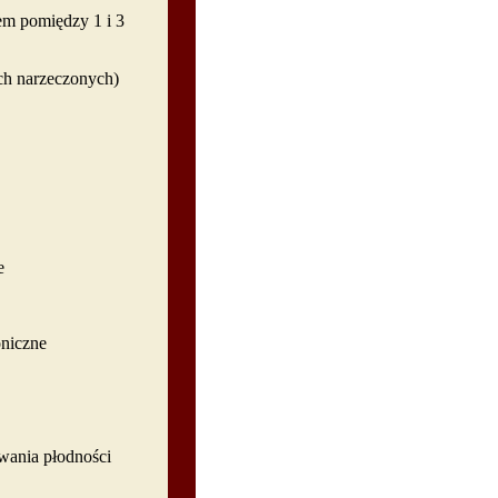
em pomiędzy 1 i 3
ich narzeczonych)
e
oniczne
wania płodności