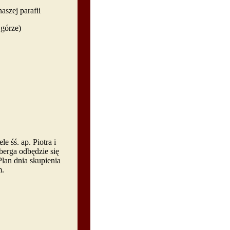
ej parafii
 górze)
 śś. ap. Piotra i
berga odbędzie się
lan dnia skupienia
m.