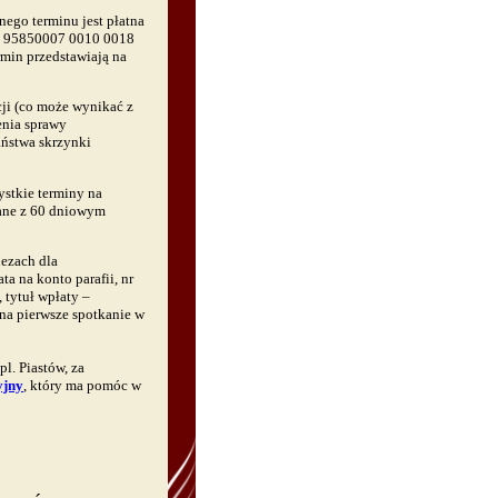
nego terminu jest płatna
 95850007 0010 0018
rmin przedstawiają na
cji (co może wynikać z
enia sprawy
aństwa skrzynki
ystkie terminy na
wane z 60 dniowym
hezach dla
ta na konto parafii, nr
tytuł wpłaty –
, na pierwsze spotkanie w
l. Piastów, za
yjny
, który ma pomóc w