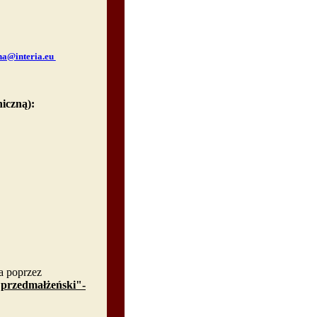
na@interia.eu
niczną):
a poprzez
przedmałżeński"-