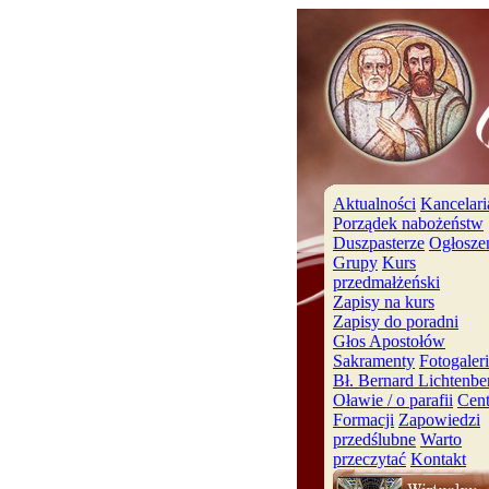
Aktualności
Kancelari
Porządek nabożeństw
Duszpasterze
Ogłosze
Grupy
Kurs
przedmałżeński
Zapisy na kurs
Zapisy do poradni
Głos Apostołów
Sakramenty
Fotogaler
Bł. Bernard Lichtenbe
Oławie / o parafii
Cen
Formacji
Zapowiedzi
przedślubne
Warto
przeczytać
Kontakt