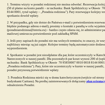
1. Terminu wizyty w poradni rodzinnej nie można odwołać. Rezerwacja kolej
(50 zł płatne na konto parafii – nr rachunku: Bank Spółdzielczy w Oławie
70
8144 0001, tytuł wpłaty – „Poradnia rodzinna”). Pary rezerwujące kolejny te
spotkaniu dowód wpłaty.
2. W przypadku, gdy nie dotrze do Państwa e-mail z potwierdzeniem rezerwa
błędnie podanego adresu e-mail), prosimy o kontakt z parafią w celu wyjaśni
(poradniarodzinna@interia.eu) – bardzo często zdarza się, że administrator p
mailowej umieszcza potwierdzenie pod zakładką SPAM.
3. Jeśli przy zapisach do poradni nie ma wolnych terminów, to znaczy, że wsz
najbliższy miesiąc są już zajęte. Kolejne terminy będą automatycznie doda
wyprzedzeniem.
4. Spotkanie w poradni jest nieodpłatne dla par, które uczestniczyły w Katec
Narzeczonych w naszej parafii. Dla pozostałych par koszt wynosi 200 zł (wpła
rachunku: Bank Spółdzielczy w Oławie
70 95850007 0010 0018 8144 0001, 
„Poradnia rodzinna”). Pary, które nie uczestniczyły w kursie w naszej parafii
poradni przynoszą potwierdzenie wpłaty.
5. Poradnia Rodzinna mieści się w domu katechetycznym (wejście od strony p
budynkami Caritasu). Na prośbę zainteresowanych dołączamy
plan orientac
odnalezieniu Poradni.