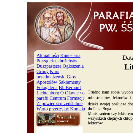
Aktualności
Kancelaria
Dat
Porządek nabożeństw
Li
Duszpasterze
Ogłoszenia
Grupy
Kurs
przedmałżeński
Głos
Apostołów
Sakramenty
Fotogaleria
Bł. Bernard
Trudno nam sobie wyobraz
Lichtenberg
O Oławie / o
ministrantów, lektorów i
parafii
Centrum Formacji
Zapowiedzi przedślubne
dzięki swojej posłudze dba
Warto przeczytać
Kontakt
do Pana Boga.
Ministrantem czy lektore
wszystkich chętnych chłop
lektorów.