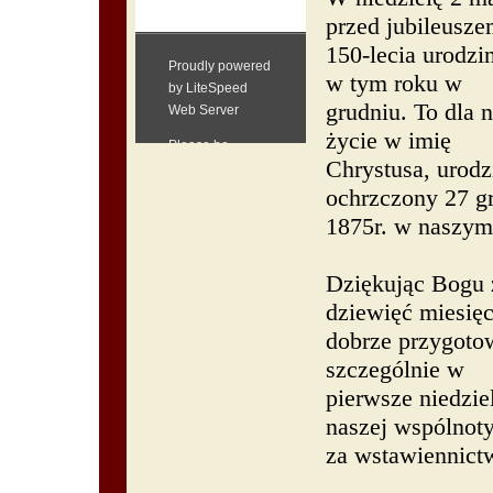
przed jubileusz
150-lecia urodzi
w tym roku w
grudniu. To dla 
życie w imię
Chrystusa, urodzi
ochrzczony 27 g
1875r. w naszym
Dziękując Bogu 
dziewięć miesię
dobrze przygotow
szczególnie w
pierwsze niedzie
naszej wspólnot
za wstawiennict