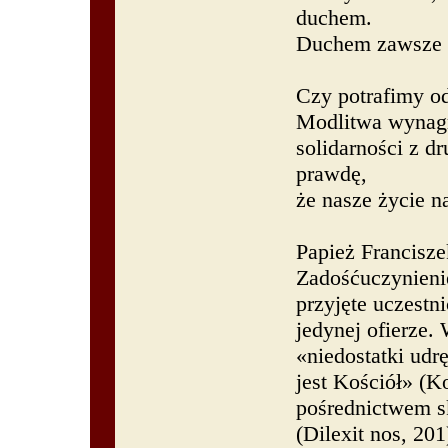
duchem.
Duchem zawsze t
Czy potrafimy o
Modlitwa wynagr
solidarności z 
prawdę,
że nasze życie n
Papież Francisze
Zadośćuczynienie
przyjęte uczestn
jedynej ofierze.
«niedostatki udr
jest Kościół» (K
pośrednictwem sk
(Dilexit nos, 201