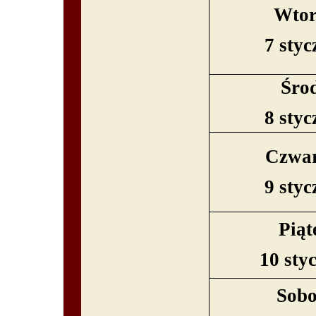
Wtor
7 styc
Śro
8 styc
Czwar
9 styc
Piąt
10 sty
Sobo