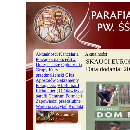
Aktualności
Kancelaria
Aktualności
Porządek nabożeństw
SKAUCI EURO
Duszpasterze
Ogłoszenia
Data dodania: 2
Grupy
Kurs
przedmałżeński
Głos
Apostołów
Sakramenty
Fotogaleria
Bł. Bernard
Lichtenberg
O Oławie / o
parafii
Centrum Formacji
Zapowiedzi przedślubne
Warto przeczytać
Kontakt