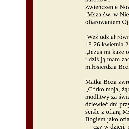
Zwieńczenie No
-Msza św. w Nied
ofiarowaniem Oj
Weź udział równ
18-26 kwietnia 2
„Jezus mi każe 
i dziś ją mam za
miłosierdzia Boż
Matka Boża zwró
„Córko moja, żąd
modlitwy za świa
dziewięć dni prz
ściśle z ofiarą M
Bogiem jako ofia
— czy w dzień, c